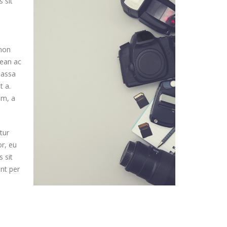
s sit
 non
nean ac
massa
t a.
am, a
tur
or, eu
s sit
nt per