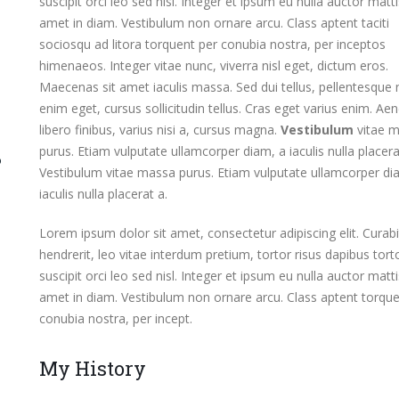
suscipit orci leo sed nisl. Integer et ipsum eu nulla auctor matti
amet in diam. Vestibulum non ornare arcu. Class aptent taciti
sociosqu ad litora torquent per conubia nostra, per inceptos
himenaeos. Integer vitae nunc, viverra nisl eget, dictum eros.
Maecenas sit amet iaculis massa. Sed dui tellus, pellentesque
enim eget, cursus sollicitudin tellus. Cras eget varius enim. Ae
libero finibus, varius nisi a, cursus magna.
Vestibulum
vitae 
purus. Etiam vulputate ullamcorper diam, a iaculis nulla placera
Vestibulum vitae massa purus. Etiam vulputate ullamcorper di
iaculis nulla placerat a.
Lorem ipsum dolor sit amet, consectetur adipiscing elit. Curabi
hendrerit, leo vitae interdum pretium, tortor risus dapibus tort
suscipit orci leo sed nisl. Integer et ipsum eu nulla auctor matti
amet in diam. Vestibulum non ornare arcu. Class aptent torque
conubia nostra, per incept.
My History