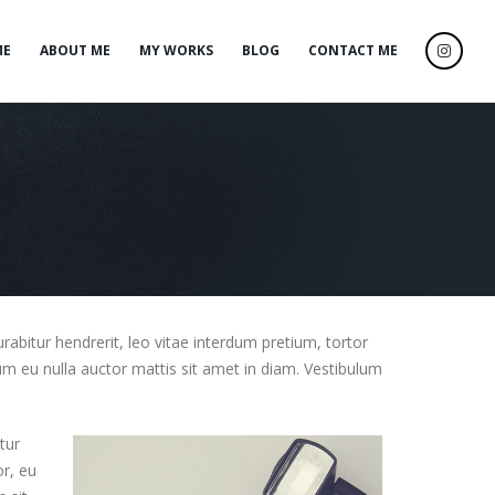
ME
ABOUT ME
MY WORKS
BLOG
CONTACT ME
urabitur hendrerit, leo vitae interdum pretium, tortor
psum eu nulla auctor mattis sit amet in diam. Vestibulum
tur
or, eu